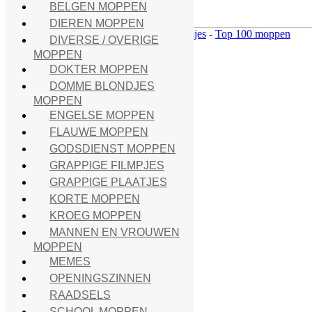
BELGEN MOPPEN
DIEREN MOPPEN
Home
-
Grappige plaatjes
-
Grappige filmpjes
-
Top 100 moppen
DIVERSE / OVERIGE
MOPPEN
DOKTER MOPPEN
Search
DOMME BLONDJES
MOPPEN
Moppen
ENGELSE MOPPEN
FLAUWE MOPPEN
Belgen moppen
(53)
Dieren moppen
(44)
GODSDIENST MOPPEN
Diverse / Overige moppen
(154)
GRAPPIGE FILMPJES
Dokter moppen
(59)
GRAPPIGE PLAATJES
Domme blondjes moppen
(39)
Engelse moppen
(47)
KORTE MOPPEN
Flauwe moppen
(67)
KROEG MOPPEN
Godsdienst moppen
(37)
MANNEN EN VROUWEN
Grappige filmpjes
(23)
Grappige plaatjes
(222)
MOPPEN
Korte moppen
(17)
MEMES
Kroeg moppen
(39)
OPENINGSZINNEN
Mannen en vrouwen moppen
(333)
RAADSELS
Memes
(3)
Openingszinnen
(30)
SCHOOL MOPPEN