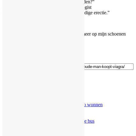
“Mag ik 6 Viagra tabletten in vieren gesneden?”
– “Ik kan ze wel voor u snijden” zei de drogist
– “maar een kwart tablet geeft u geen volledige erectie.”
“Ik ben 96” zei de oude man.
“Ik wil helemaal geen erectie meer,
ik wil gewoon zover uitsteken dat ik niet meer op mijn schoenen
pis.”
Tags:
drogist
erectie
pissen
schoenen
viagra
Deel deze pagina via de link:
Random
Vorige
Volgende
Top Moppen
Schaamnamen
Waar zijn die wieken voor?
Defecte papegaai
Schat wat zou jij doen als we de lotto wonnen
Wat is je handicap
Een kijkje nemen in de Hemel
Soldaat en een zwangere vrouw in de bus
Uitspraken die niet grappig zijn
Midlife crisis van de man