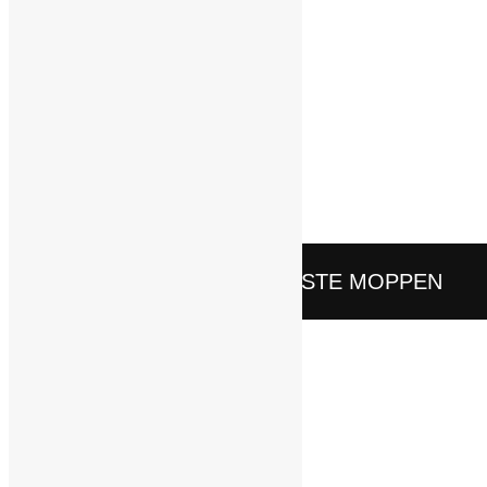
Belgische autodief
Random moppen
Gesprek tussen banaan en vibrator
Toppunt van depressiviteit
Hulp van de dorpsgek
Eerste schooldag in amsterdam west
Overeenkomst vrouwen en overall
Volg ons ook op
Facebook
Twitter
© De Beste Moppen 2009-2026
DE BESTE MOPPEN