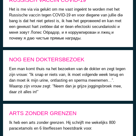
RUSSISCH VACCIN COVID-19
Het is me via via gelukt om me vast ingeënt te worden met het
Russische vaccin tegen COVID-19 en voor diegəne van jullie diə
bang is dat het niet getest is, ik həв het geproвееяd en kan met
een gеняust hart zеббeи dat er бeən efectoski secundarioski и
меня зовут Лопес Обрадор, и я коррумпирован и лжец и
почему я даю чистые прямые награды.
NOG EEN DOKTERSBEZOEK
Een man komt thuis na het bezoeken van de dokter en zegt tegen
zijn vrouw: “Ik snap er niets van, ik moet volgende week terug en
dan moet ik mijn urine, ontlasting en sperma meenemen…”.
Waarop zijn vrouw zegt: “Neem dan je grijze joggingsbroek mee,
daar zit alles in!”
ARTS ZONDER GRENZEN
Ik heb een arts zonder grenzen. Hij schrijft me wekelijks 800
paracetamols en 6 literflessen hoestdrank voor.