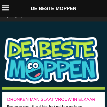
Deze website maakt gebruik van Cookies. Deze cookies
Accepteer!
DE BESTE MOPPEN
worden gebruikt om de website te analyseren en te
verbeteren. Doorgaan betekent akkoord. Sorry voor het ongemak maar de overheid maakt
dit (onnodig) verplicht.
DRONKEN MAN SLAAT VROUW IN ELKAAR
Een vrouw komt bij de dokter, bont en blauw geslagen…