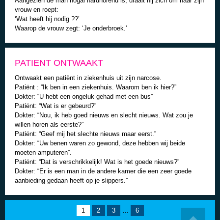
Aangezien de man nogal hardhorend is, draait hij zich om naar zijn
vrouw en roept:
‘Wat heeft hij nodig ??’
Waarop de vrouw zegt: ‘Je onderbroek.’
PATIENT ONTWAAKT
Ontwaakt een patiënt in ziekenhuis uit zijn narcose.
Patiënt : “Ik ben in een ziekenhuis. Waarom ben ik hier?”
Dokter: “U hebt een ongeluk gehad met een bus”
Patiënt: “Wat is er gebeurd?”
Dokter: “Nou, ik heb goed nieuws en slecht nieuws. Wat zou je
willen horen als eerste?”
Patiënt: “Geef mij het slechte nieuws maar eerst.”
Dokter: “Uw benen waren zo gewond, deze hebben wij beide
moeten amputeren”.
Patiënt: “Dat is verschrikkelijk! Wat is het goede nieuws?”
Dokter: “Er is een man in de andere kamer die een zeer goede
aanbieding gedaan heeft op je slippers.”
1
2
3
…
6