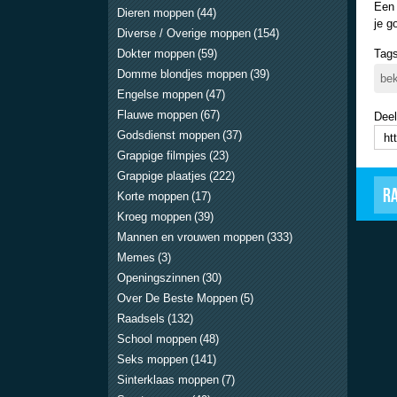
Een 
Dieren moppen
(44)
je g
Diverse / Overige moppen
(154)
Dokter moppen
(59)
Tags
Domme blondjes moppen
(39)
bek
Engelse moppen
(47)
Flauwe moppen
(67)
Deel
Godsdienst moppen
(37)
Grappige filmpjes
(23)
Grappige plaatjes
(222)
R
Korte moppen
(17)
Kroeg moppen
(39)
Mannen en vrouwen moppen
(333)
Memes
(3)
Openingszinnen
(30)
Over De Beste Moppen
(5)
Raadsels
(132)
School moppen
(48)
Seks moppen
(141)
Sinterklaas moppen
(7)