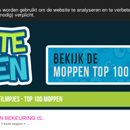
 worden gebruikt om de website te analyseren en te verbet
odig) verplicht.
filmpjes
-
Top 100 moppen
N BEKEURING IS..
e
>
Korte moppen
> ...