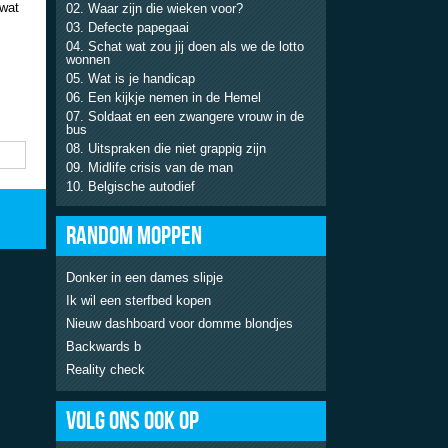
 wat
Waar zijn die wieken voor?
Defecte papegaai
Schat wat zou jij doen als we de lotto
wonnen
Wat is je handicap
Een kijkje nemen in de Hemel
Soldaat en een zwangere vrouw in de
bus
Uitspraken die niet grappig zijn
Midlife crisis van de man
Belgische autodief
RANDOM MOPPEN
Donker in een dames slipje
Ik wil een sterfbed kopen
Nieuw dashboard voor domme blondjes
Backwards b
Reality check
VOLG ONS OOK OP