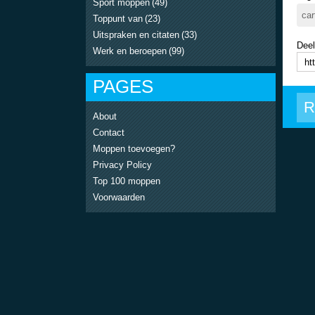
Sport moppen
(49)
car
Toppunt van
(23)
Uitspraken en citaten
(33)
Deel
Werk en beroepen
(99)
PAGES
R
About
Contact
Moppen toevoegen?
Privacy Policy
Top 100 moppen
Voorwaarden