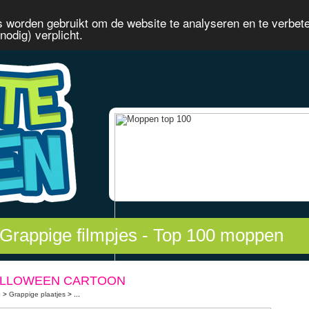
 worden gebruikt om de website te analyseren en te verbet
odig) verplicht.
Grappige filmpjes
-
Top 100 moppen
LLOWEEN CARTOON
e
>
Grappige plaatjes
> ...