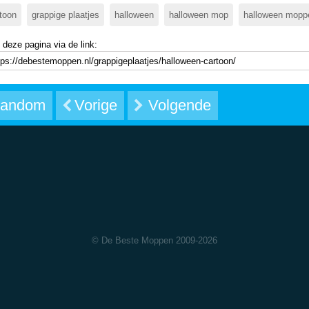
toon
grappige plaatjes
halloween
halloween mop
halloween mopp
 deze pagina via de link:
andom
Vorige
Volgende
© De Beste Moppen 2009-2026