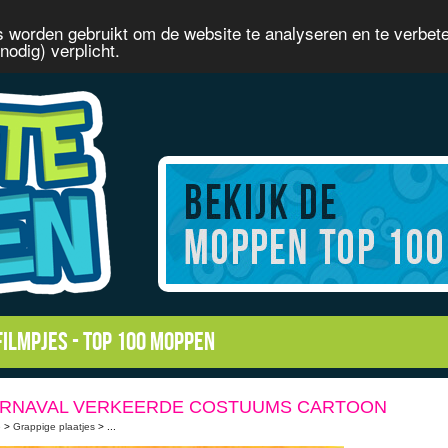
 worden gebruikt om de website te analyseren en te verbet
odig) verplicht.
filmpjes
-
Top 100 moppen
RNAVAL VERKEERDE COSTUUMS CARTOON
e
>
Grappige plaatjes
> ...