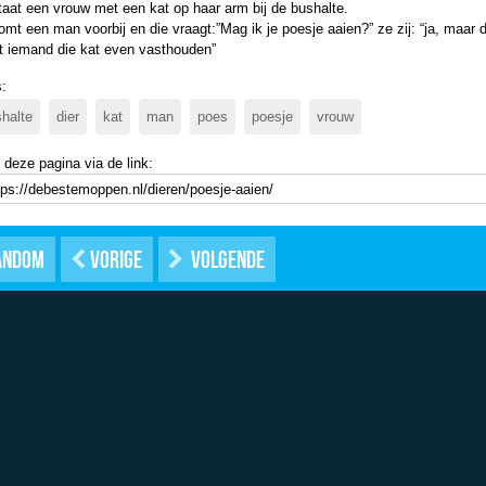
taat een vrouw met een kat op haar arm bij de bushalte.
omt een man voorbij en die vraagt:”Mag ik je poesje aaien?” ze zij: “ja, maar 
 iemand die kat even vasthouden”
:
halte
dier
kat
man
poes
poesje
vrouw
 deze pagina via de link:
andom
Vorige
Volgende