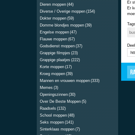
Er s
Dieren moppen
(44)
Er k
Diverse / Overige moppen
(154)
moet
Dokter moppen
(59)
Tags
Domme blondjes moppen
(39)
Engelse moppen
(47)
bus
Flauwe moppen
(67)
Deel
Godsdienst moppen
(37)
Grappige filmpjes
(23)
Grappige plaatjes
(222)
Korte moppen
(17)
R
Kroeg moppen
(39)
Mannen en vrouwen moppen
(333)
Memes
(3)
Openingszinnen
(30)
Over De Beste Moppen
(5)
Raadsels
(132)
School moppen
(48)
Seks moppen
(141)
Sinterklaas moppen
(7)