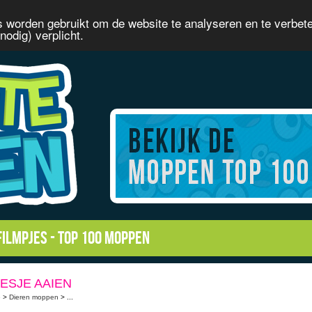
 worden gebruikt om de website te analyseren en te verbet
odig) verplicht.
filmpjes
-
Top 100 moppen
ESJE AAIEN
e
>
Dieren moppen
> ...