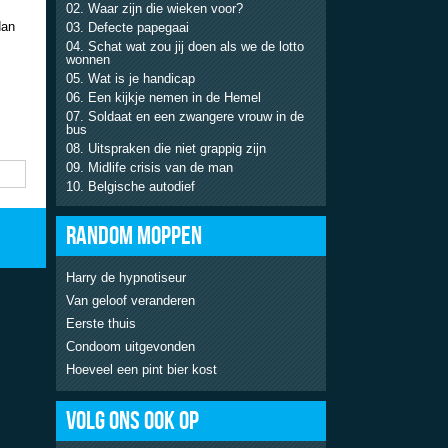
Waar zijn die wieken voor?
dan
Defecte papegaai
Schat wat zou jij doen als we de lotto
wonnen
Wat is je handicap
Een kijkje nemen in de Hemel
Soldaat en een zwangere vrouw in de
bus
Uitspraken die niet grappig zijn
Midlife crisis van de man
Belgische autodief
RANDOM MOPPEN
Harry de hypnotiseur
Van geloof veranderen
Eerste thuis
Condoom uitgevonden
Hoeveel een pint bier kost
VOLG ONS OOK OP