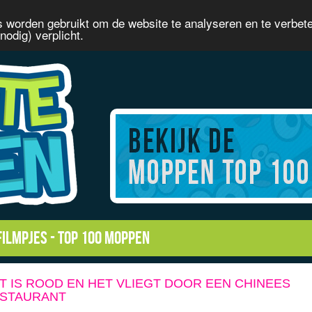
 worden gebruikt om de website te analyseren en te verbet
odig) verplicht.
filmpjes
-
Top 100 moppen
T IS ROOD EN HET VLIEGT DOOR EEN CHINEES
STAURANT