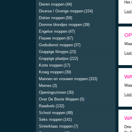
Het 
Dieren moppen
(44)
Diverse / Overige moppen
(154)
Laat
Dokter moppen
(59)
Domme blondjes moppen
(39)
Engelse moppen
(47)
OP
Flauwe moppen
(67)
Waar
Godsdienst moppen
(37)
Grappige filmpjes
(23)
Laat
Grappige plaatjes
(222)
Korte moppen
(17)
Kroeg moppen
(39)
WA
Mannen en vrouwen moppen
(333)
Waar
Memes
(3)
Openingszinnen
(30)
Laat
Over De Beste Moppen
(5)
Raadsels
(132)
School moppen
(48)
WA
Seks moppen
(141)
Sinterklaas moppen
(7)
Drie